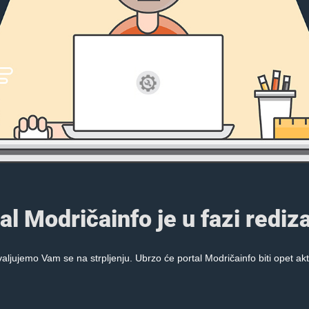
al Modričainfo je u fazi rediza
aljujemo Vam se na strpljenju. Ubrzo će portal Modričainfo biti opet akt