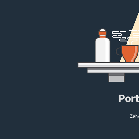
Port
Zahv