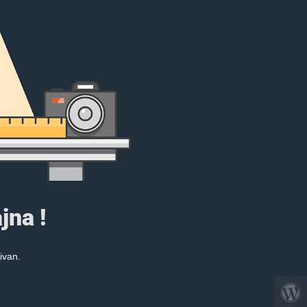
jna !
ivan.