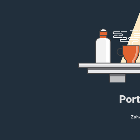
Port
Zahv