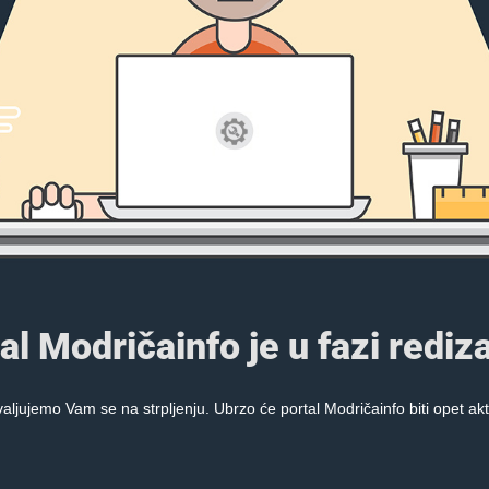
al Modričainfo je u fazi rediza
aljujemo Vam se na strpljenju. Ubrzo će portal Modričainfo biti opet akt