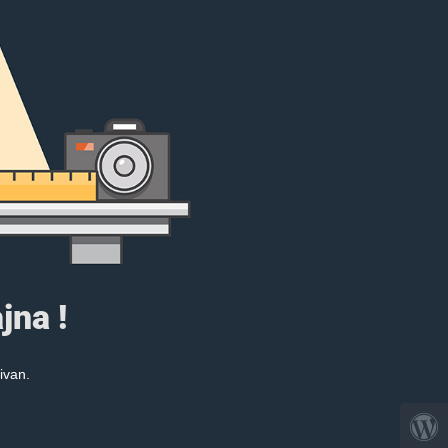
jna !
ivan.