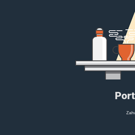
Port
Zahv