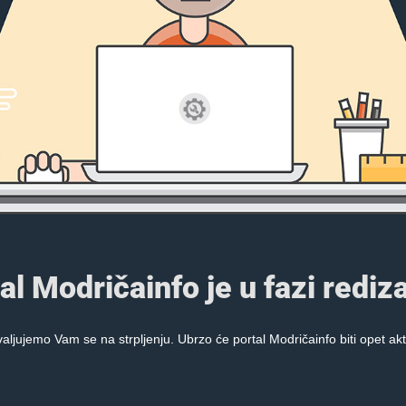
al Modričainfo je u fazi rediza
aljujemo Vam se na strpljenju. Ubrzo će portal Modričainfo biti opet akt