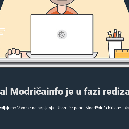
al Modričainfo je u fazi rediza
aljujemo Vam se na strpljenju. Ubrzo će portal Modričainfo biti opet akt