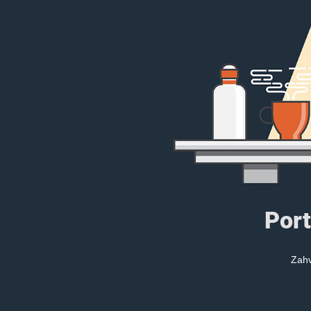
Port
Zahv