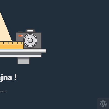
jna !
ivan.