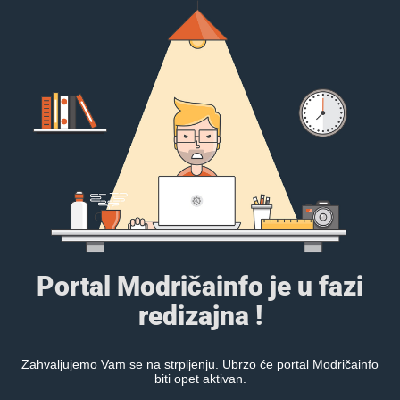
Portal Modričainfo je u fazi
redizajna !
Zahvaljujemo Vam se na strpljenju. Ubrzo će portal Modričainfo
biti opet aktivan.