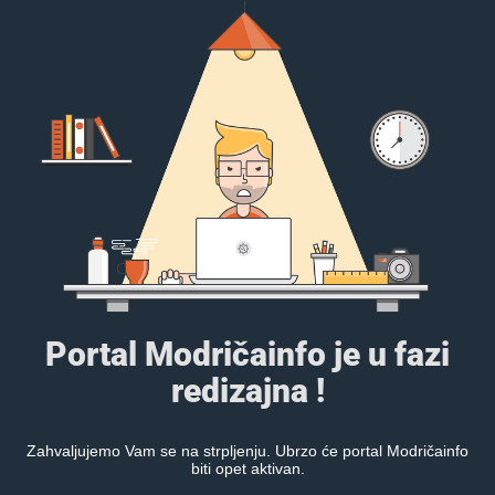
Portal Modričainfo je u fazi
redizajna !
Zahvaljujemo Vam se na strpljenju. Ubrzo će portal Modričainfo
biti opet aktivan.