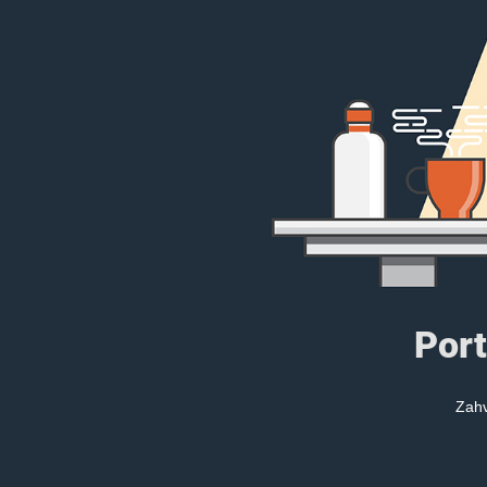
Port
Zahv