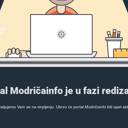
al Modričainfo je u fazi rediza
aljujemo Vam se na strpljenju. Ubrzo će portal Modričainfo biti opet akt