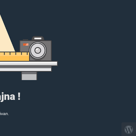
jna !
ivan.