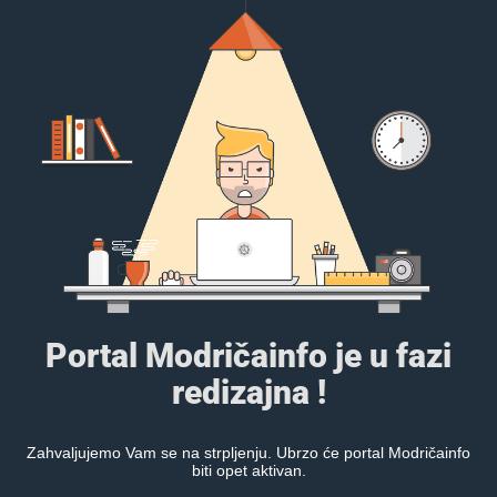
Portal Modričainfo je u fazi
redizajna !
Zahvaljujemo Vam se na strpljenju. Ubrzo će portal Modričainfo
biti opet aktivan.