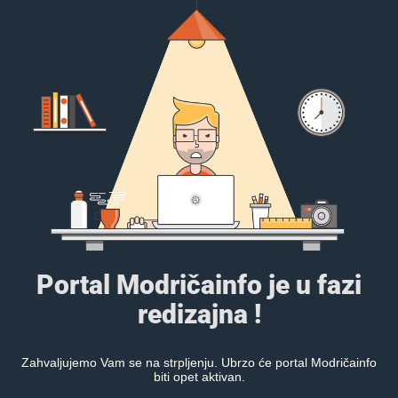
Portal Modričainfo je u fazi
redizajna !
Zahvaljujemo Vam se na strpljenju. Ubrzo će portal Modričainfo
biti opet aktivan.