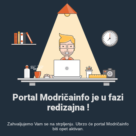
Portal Modričainfo je u fazi
redizajna !
Zahvaljujemo Vam se na strpljenju. Ubrzo će portal Modričainfo
biti opet aktivan.