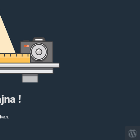
jna !
ivan.