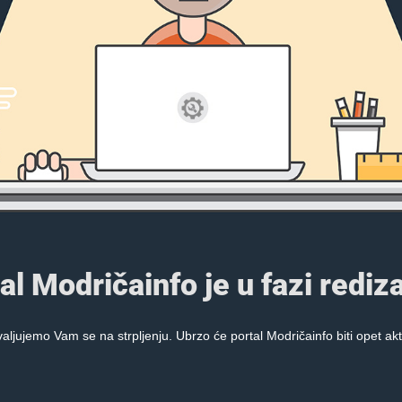
al Modričainfo je u fazi rediza
aljujemo Vam se na strpljenju. Ubrzo će portal Modričainfo biti opet akt