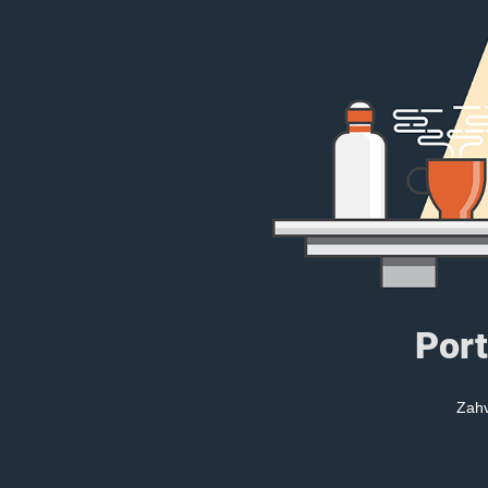
Port
Zahv