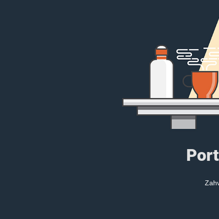
Port
Zahv