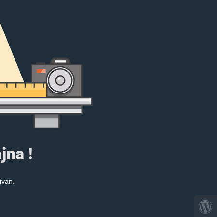
jna !
ivan.