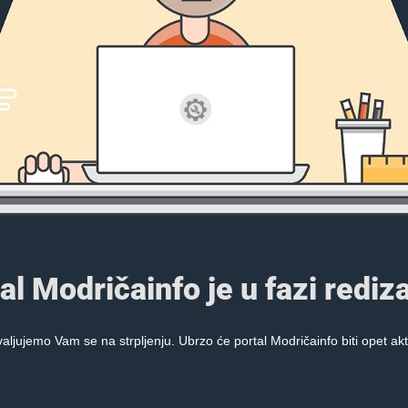
al Modričainfo je u fazi rediza
aljujemo Vam se na strpljenju. Ubrzo će portal Modričainfo biti opet akt