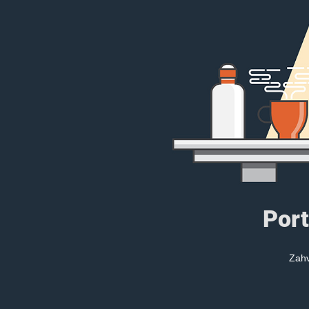
Port
Zahv