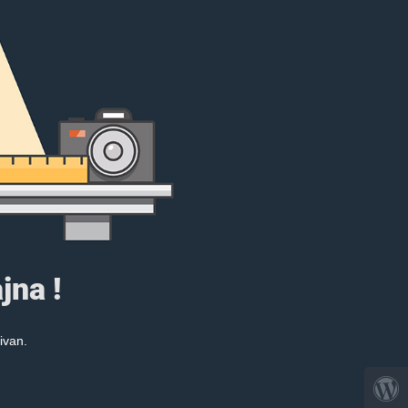
jna !
ivan.