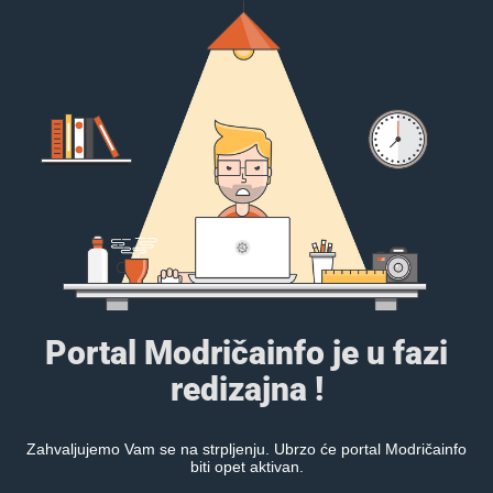
Portal Modričainfo je u fazi
redizajna !
Zahvaljujemo Vam se na strpljenju. Ubrzo će portal Modričainfo
biti opet aktivan.