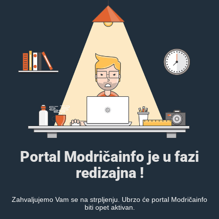
Portal Modričainfo je u fazi
redizajna !
Zahvaljujemo Vam se na strpljenju. Ubrzo će portal Modričainfo
biti opet aktivan.