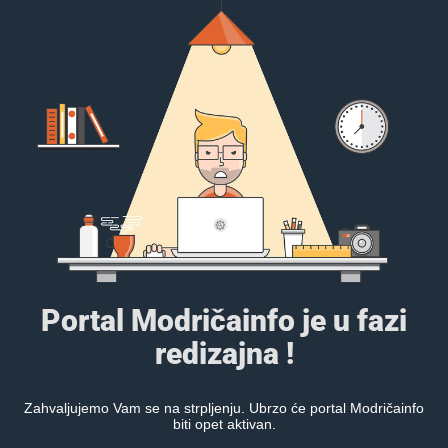
Portal Modričainfo je u fazi
redizajna !
Zahvaljujemo Vam se na strpljenju. Ubrzo će portal Modričainfo
biti opet aktivan.