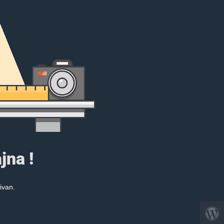
jna !
ivan.