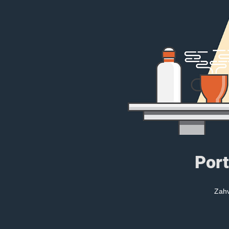
Port
Zahv