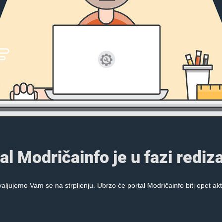
al Modričainfo je u fazi rediza
aljujemo Vam se na strpljenju. Ubrzo će portal Modričainfo biti opet akt