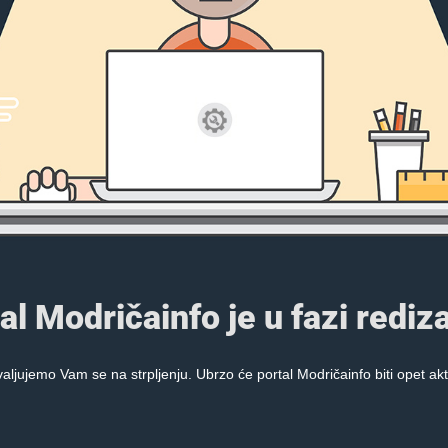
al Modričainfo je u fazi rediza
aljujemo Vam se na strpljenju. Ubrzo će portal Modričainfo biti opet akt