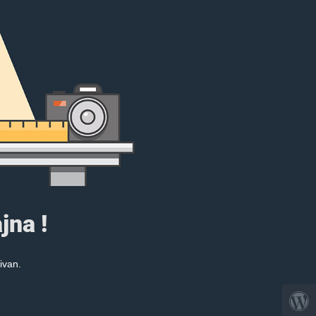
jna !
ivan.