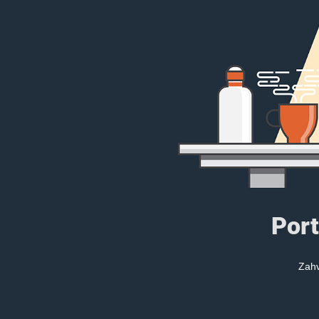
Port
Zahv