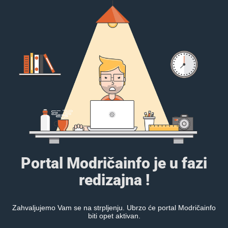
Portal Modričainfo je u fazi
redizajna !
Zahvaljujemo Vam se na strpljenju. Ubrzo će portal Modričainfo
biti opet aktivan.