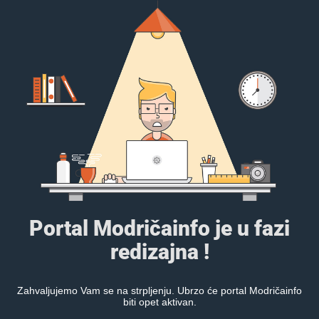
Portal Modričainfo je u fazi
redizajna !
Zahvaljujemo Vam se na strpljenju. Ubrzo će portal Modričainfo
biti opet aktivan.