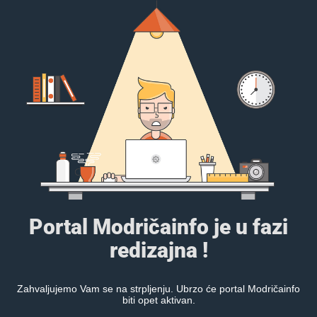
Portal Modričainfo je u fazi
redizajna !
Zahvaljujemo Vam se na strpljenju. Ubrzo će portal Modričainfo
biti opet aktivan.