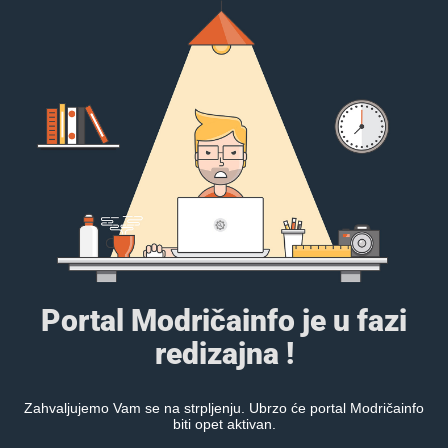
Portal Modričainfo je u fazi
redizajna !
Zahvaljujemo Vam se na strpljenju. Ubrzo će portal Modričainfo
biti opet aktivan.