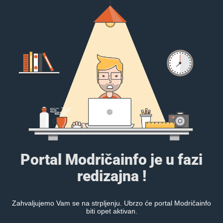
Portal Modričainfo je u fazi
redizajna !
Zahvaljujemo Vam se na strpljenju. Ubrzo će portal Modričainfo
biti opet aktivan.