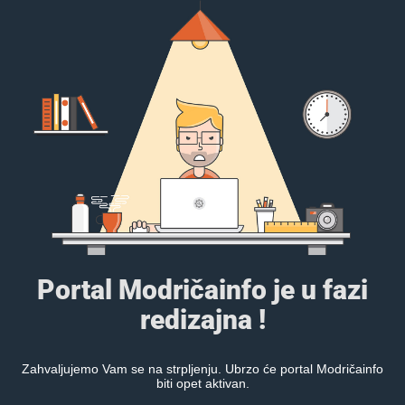
Portal Modričainfo je u fazi
redizajna !
Zahvaljujemo Vam se na strpljenju. Ubrzo će portal Modričainfo
biti opet aktivan.