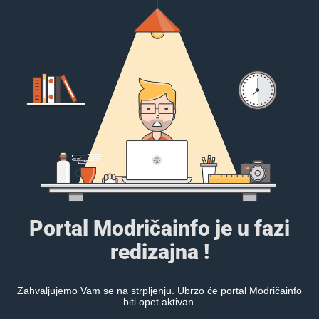
Portal Modričainfo je u fazi
redizajna !
Zahvaljujemo Vam se na strpljenju. Ubrzo će portal Modričainfo
biti opet aktivan.