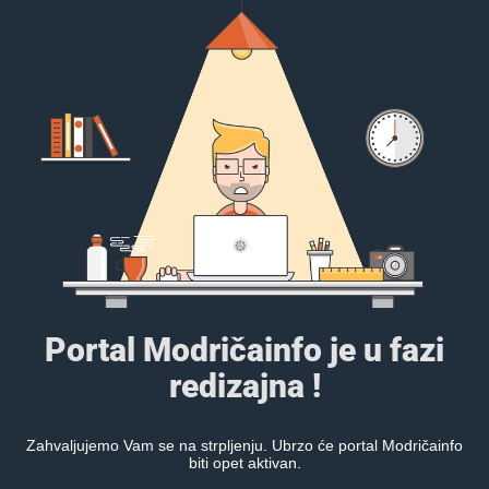
Portal Modričainfo je u fazi
redizajna !
Zahvaljujemo Vam se na strpljenju. Ubrzo će portal Modričainfo
biti opet aktivan.