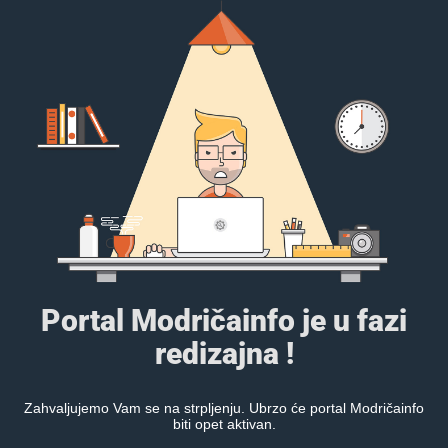
Portal Modričainfo je u fazi
redizajna !
Zahvaljujemo Vam se na strpljenju. Ubrzo će portal Modričainfo
biti opet aktivan.