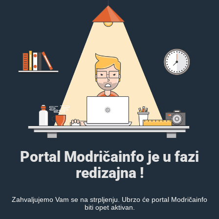
Portal Modričainfo je u fazi
redizajna !
Zahvaljujemo Vam se na strpljenju. Ubrzo će portal Modričainfo
biti opet aktivan.