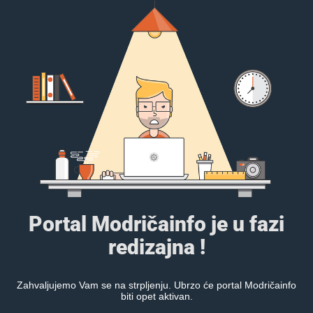
Portal Modričainfo je u fazi
redizajna !
Zahvaljujemo Vam se na strpljenju. Ubrzo će portal Modričainfo
biti opet aktivan.