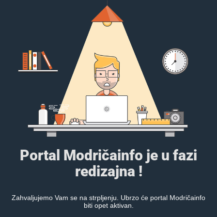
Portal Modričainfo je u fazi
redizajna !
Zahvaljujemo Vam se na strpljenju. Ubrzo će portal Modričainfo
biti opet aktivan.