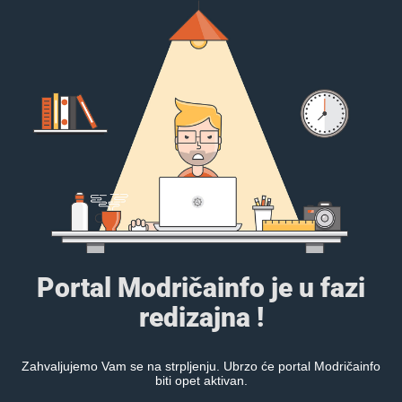
Portal Modričainfo je u fazi
redizajna !
Zahvaljujemo Vam se na strpljenju. Ubrzo će portal Modričainfo
biti opet aktivan.