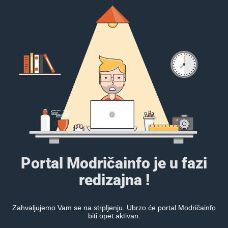
Portal Modričainfo je u fazi
redizajna !
Zahvaljujemo Vam se na strpljenju. Ubrzo će portal Modričainfo
biti opet aktivan.