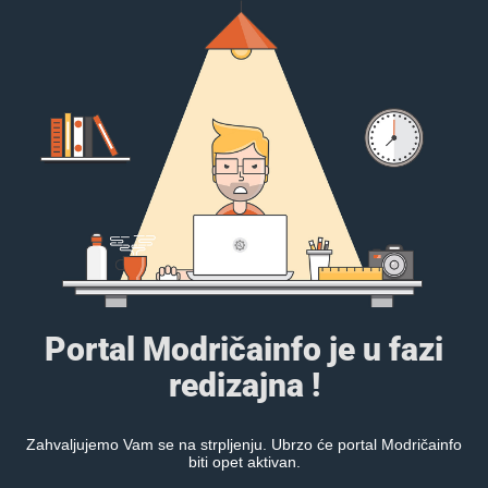
Portal Modričainfo je u fazi
redizajna !
Zahvaljujemo Vam se na strpljenju. Ubrzo će portal Modričainfo
biti opet aktivan.