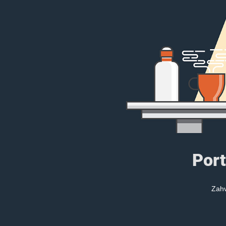
Port
Zahv