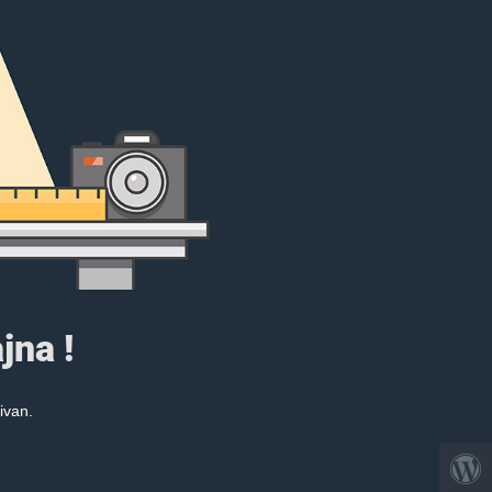
jna !
ivan.