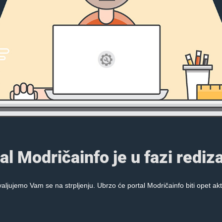
al Modričainfo je u fazi rediza
aljujemo Vam se na strpljenju. Ubrzo će portal Modričainfo biti opet akt