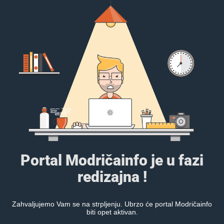
Portal Modričainfo je u fazi
redizajna !
Zahvaljujemo Vam se na strpljenju. Ubrzo će portal Modričainfo
biti opet aktivan.