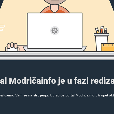
al Modričainfo je u fazi rediza
aljujemo Vam se na strpljenju. Ubrzo će portal Modričainfo biti opet akt