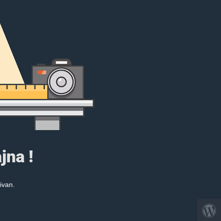
jna !
ivan.