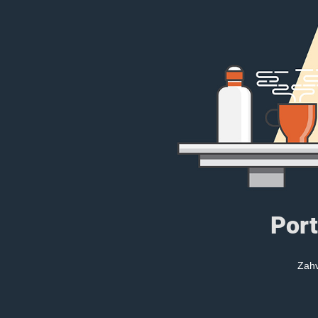
Port
Zahv