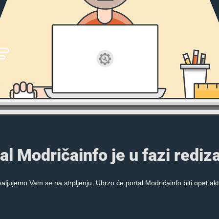
al Modričainfo je u fazi rediza
aljujemo Vam se na strpljenju. Ubrzo će portal Modričainfo biti opet akt