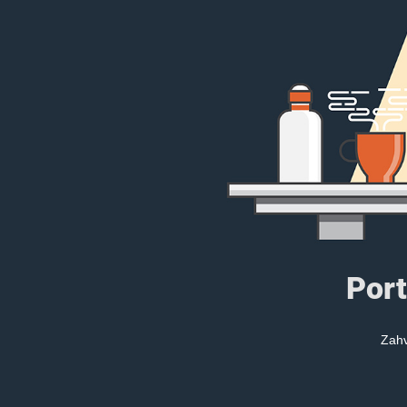
Port
Zahv