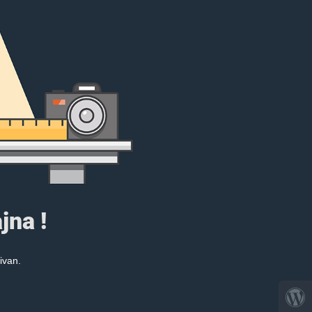
jna !
ivan.