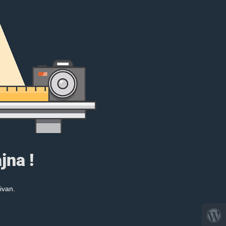
jna !
ivan.