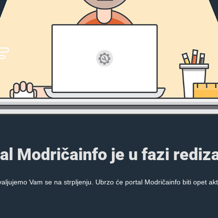
al Modričainfo je u fazi rediza
aljujemo Vam se na strpljenju. Ubrzo će portal Modričainfo biti opet akt