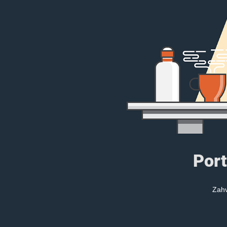
Port
Zahv