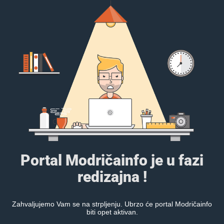
Portal Modričainfo je u fazi
redizajna !
Zahvaljujemo Vam se na strpljenju. Ubrzo će portal Modričainfo
biti opet aktivan.