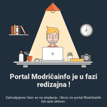
Portal Modričainfo je u fazi
redizajna !
Zahvaljujemo Vam se na strpljenju. Ubrzo će portal Modričainfo
biti opet aktivan.