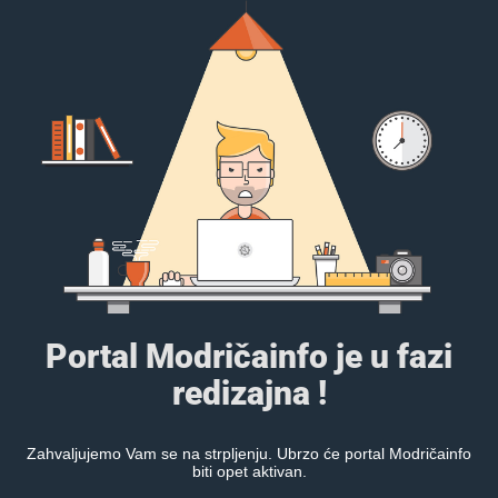
Portal Modričainfo je u fazi
redizajna !
Zahvaljujemo Vam se na strpljenju. Ubrzo će portal Modričainfo
biti opet aktivan.