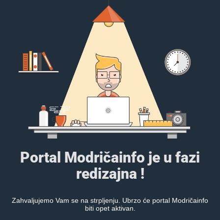
Portal Modričainfo je u fazi
redizajna !
Zahvaljujemo Vam se na strpljenju. Ubrzo će portal Modričainfo
biti opet aktivan.