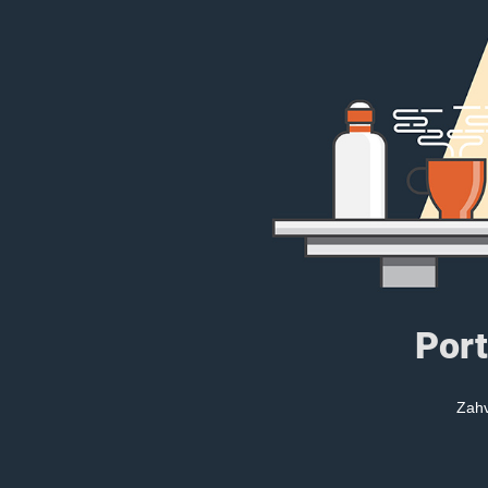
Port
Zahv