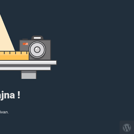
jna !
ivan.