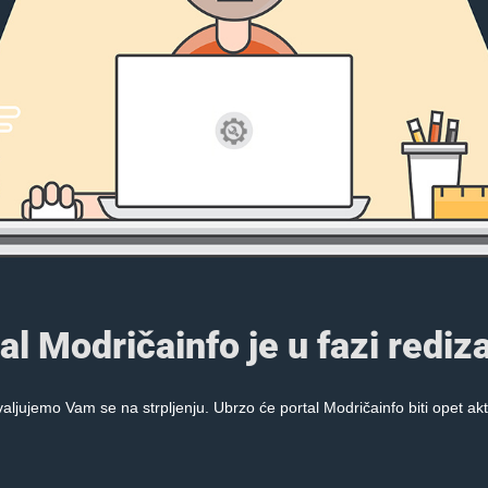
al Modričainfo je u fazi rediza
aljujemo Vam se na strpljenju. Ubrzo će portal Modričainfo biti opet akt