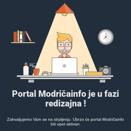
Portal Modričainfo je u fazi
redizajna !
Zahvaljujemo Vam se na strpljenju. Ubrzo će portal Modričainfo
biti opet aktivan.