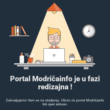
Portal Modričainfo je u fazi
redizajna !
Zahvaljujemo Vam se na strpljenju. Ubrzo će portal Modričainfo
biti opet aktivan.