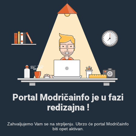
Portal Modričainfo je u fazi
redizajna !
Zahvaljujemo Vam se na strpljenju. Ubrzo će portal Modričainfo
biti opet aktivan.