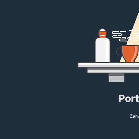
Port
Zahv