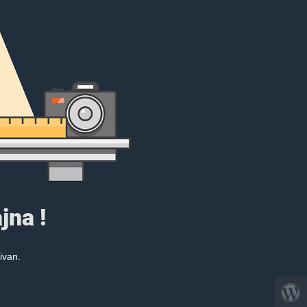
jna !
ivan.