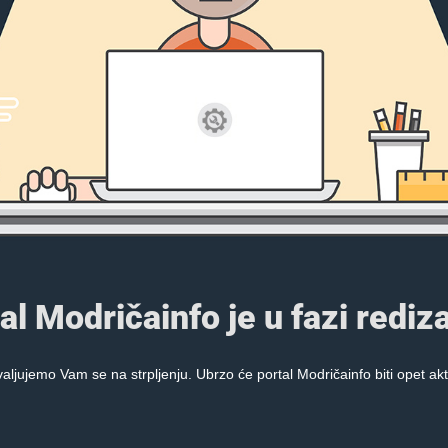
al Modričainfo je u fazi rediza
aljujemo Vam se na strpljenju. Ubrzo će portal Modričainfo biti opet akt