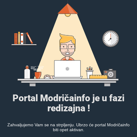
Portal Modričainfo je u fazi
redizajna !
Zahvaljujemo Vam se na strpljenju. Ubrzo će portal Modričainfo
biti opet aktivan.