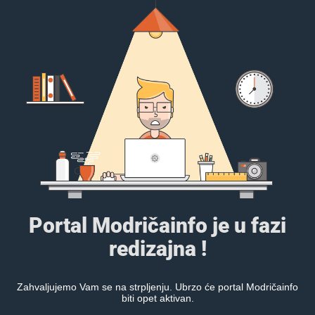
Portal Modričainfo je u fazi
redizajna !
Zahvaljujemo Vam se na strpljenju. Ubrzo će portal Modričainfo
biti opet aktivan.