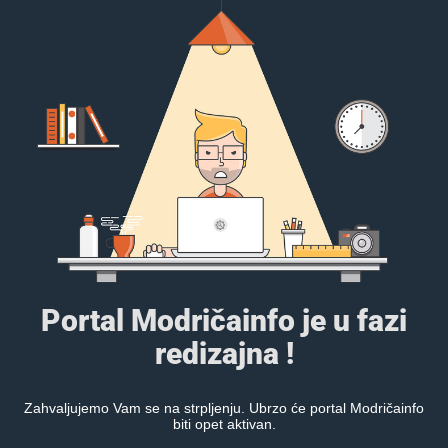
Portal Modričainfo je u fazi
redizajna !
Zahvaljujemo Vam se na strpljenju. Ubrzo će portal Modričainfo
biti opet aktivan.